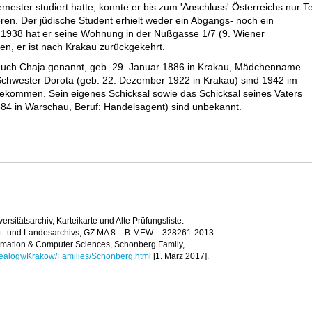
ester studiert hatte, konnte er bis zum 'Anschluss' Österreichs nur Te
ren. Der jüdische Student erhielt weder ein Abgangs- noch ein
1938 hat er seine Wohnung in der Nußgasse 1/7 (9. Wiener
n, er ist nach Krakau zurückgekehrt.
auch Chaja genannt, geb. 29. Januar 1886 in Krakau, Mädchenname
Schwester Dorota (geb. 22. Dezember 1922 in Krakau) sind 1942 im
ekommen. Sein eigenes Schicksal sowie das Schicksal seines Vaters
84 in Warschau, Beruf: Handelsagent) sind unbekannt.
ersitätsarchiv, Karteikarte und Alte Prüfungsliste.
t- und Landesarchivs, GZ MA 8 – B-MEW – 328261-2013.
ormation & Computer Sciences, Schonberg Family,
nealogy/Krakow/Families/Schonberg.html
[1. März 2017].