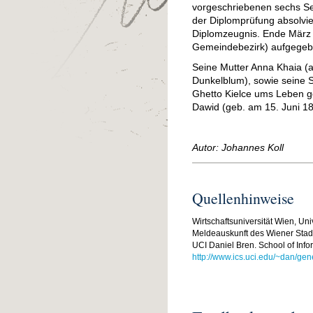
vorgeschriebenen sechs Sem
der Diplomprüfung absolvie
Diplomzeugnis. Ende März 
Gemeindebezirk) aufgegebe
Seine Mutter Anna Khaia (
Dunkelblum), sowie seine 
Ghetto Kielce ums Leben g
Dawid (geb. am 15. Juni 18
Autor: Johannes Koll
Quellenhinweise
Wirtschaftsuniversität Wien, Univ
Meldeauskunft des Wiener Stad
UCI Daniel Bren. School of Inf
http://www.ics.uci.edu/~dan/ge