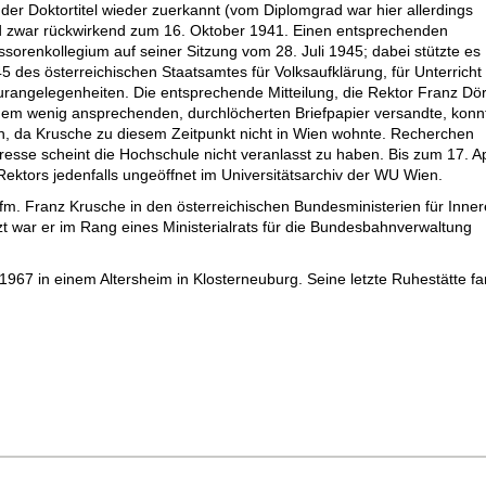
der Doktortitel wieder zuerkannt (vom Diplomgrad war hier allerdings
und zwar rückwirkend zum 16. Oktober 1941. Einen entsprechenden
sorenkollegium auf seiner Sitzung vom 28. Juli 1945; dabei stützte es
5 des österreichischen Staatsamtes für Volksaufklärung, für Unterricht
urangelegenheiten. Die entsprechende Mitteilung, die Rektor Franz Dör
nem wenig ansprechenden, durchlöcherten Briefpapier versandte, konn
en, da Krusche zu diesem Zeitpunkt nicht in Wien wohnte. Recherchen
esse scheint die Hochschule nicht veranlasst zu haben. Bis zum 17. Ap
Rektors jedenfalls ungeöffnet im Universitätsarchiv der WU Wien.
m. Franz Krusche in den österreichischen Bundesministerien für Inner
tzt war er im Rang eines Ministerialrats für die Bundesbahnverwaltung
967 in einem Altersheim in Klosterneuburg. Seine letzte Ruhestätte f