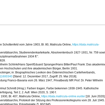
e Schottenfeld vom Jahre 1903, Bl. 80, Matricula Online,
https://data.matricula-
iversitätsarchiv, Studierendenkarteikarte, Absolventenbuch 1927-1931, Nr. 759 sow
sziplinarmaßnahmen 1934 ff.".
5828.
ilhelm Schlink/Hans Sperl/Eduard Spranger/Hans Bitter/Paul Frank: Das akademi
hen Hochschulen und ihre akademischen Bürger, Berlin 1931.
ckinger, in: Biographisches Lexikon des Österreichischen Cartellverbands,
l/11600340
[Stand: 12. Dezember 2017, Zugriff: 25. Mai 2018].
ndung Franco-Bavaria vom 26. März 1947, Privatbesitz MR Prof. Dr. Peter Wilhelm
elmut Schmitt (Hrsg.): Farben tragen, Farbe bekennen 1938-1945. Katholische
folgung, Teil 2, 2. Aufl. Wien 2020, S. 190 f.
1930, Bl. 407, Matricula Online,
https://data.matricula-online.eu/de/
[18. Juni 2020]
versitätsarchiv, Protokoll der Sitzung des Professorenkollegiums vom 28. Juli 1945.
ersitätsarchiv, Präsidialakte Zl. 80/1945.