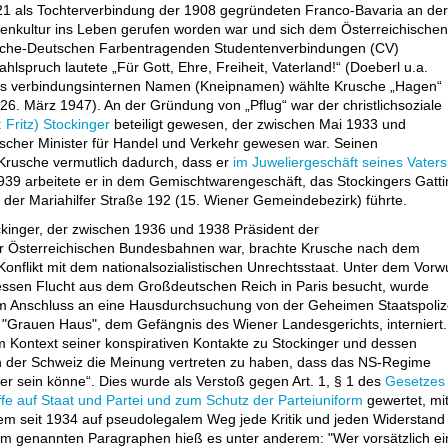
21 als Tochterverbindung der 1908 gegründeten Franco-Bavaria an der
enkultur ins Leben gerufen worden war und sich dem Österreichischen
ische-Deutschen Farbentragenden Studentenverbindungen (CV)
hlspruch lautete „Für Gott, Ehre, Freiheit, Vaterland!“ (Doeberl u.a.
ls verbindungsinternen Namen (Kneipnamen) wählte Krusche „Hagen“
26. März 1947). An der Gründung von „Pflug“ war der christlichsoziale
 Fritz) Stockinger
beteiligt gewesen, der zwischen Mai 1933 und
scher Minister für Handel und Verkehr gewesen war. Seinen
Krusche vermutlich dadurch, dass er
im Juweliergeschäft seines Vaters
939 arbeitete er in dem Gemischtwarengeschäft, das Stockingers Gatti
 der Mariahilfer Straße 192 (15. Wiener Gemeindebezirk) führte.
ockinger, der zwischen 1936 und 1938 Präsident der
r Österreichischen Bundesbahnen war, brachte Krusche nach dem
Konflikt mit dem nationalsozialistischen Unrechtsstaat. Unter dem Vorwu
essen Flucht aus dem Großdeutschen Reich in Paris besucht, wurde
im Anschluss an eine Hausdurchsuchung von der Geheimen Staatspoliz
 "Grauen Haus", dem Gefängnis des Wiener Landesgerichts, interniert.
im Kontext seiner konspirativen Kontakte zu Stockinger und dessen
in der Schweiz die Meinung vertreten zu haben, dass das NS-Regime
er sein könne“. Dies wurde als Verstoß gegen Art. 1, § 1 des
Gesetzes
fe auf Staat und Partei und zum Schutz der Parteiuniform
gewertet, mi
em seit 1934 auf pseudolegalem Weg jede Kritik und jeden Widerstand
dem genannten Paragraphen hieß es unter anderem: "Wer vorsätzlich ei