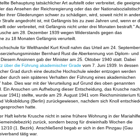
llte Behauptung tatsächlicher Art aufstellt oder verbreitet, die geeigne
der das Ansehen der Reichsregierung oder das der Nationalsozialistisc
der ihrer Gliederungen schwer zu schädigen, wird, soweit nicht in ande
 Strafe angedroht ist, mit Gefängnis bis zu zwei Jahren und, wenn er d
llt oder verbreitet, mit Gefängnis nicht unter drei Monaten bestraft." A
rusche am 28. Dezember 1939 wegen Widerstands gegen das
me zu 18 Monaten Gefängnis verurteilt.
ochschule für Welthandel Kurt Knoll nahm das Urteil am 24. September
hserziehungsminister Bernhard Rust die Aberkennung von Diplom- und
Diesem Ansinnen gab der Minister am 25. Oktober 1940 statt. Dabei
z über die Führung akademischer Grade
vom 7. Juni 1939. In dessen 
scher Grad durch eine deutsche Hochschule wieder entzogen werden
aber durch sein späteres Verhalten der Führung eines akademischen
 habe. Dies war mit der Verurteilung auf Grund des oben genannten
l. Ein Ansuchen um Aufhebung dieser Entscheidung, das Krusche nach
nuar 1941) stellte, wurde am 29. August 1941 vom Reichsministerium f
d Volksbildung (Berlin) zurückgewiesen, nachdem sich Knoll entschie
gesprochen hatte.
r Haft kehrte Krusche nicht in seine frühere Wohnung in der Mariahilfe
Gemeindebezirk) zurück, sondern bezog für dreieinhalb Wochen die
2/10 (1. Bezirk). Anschließend begab er sich in den Pinzgau (Gau
iverband tätig war.