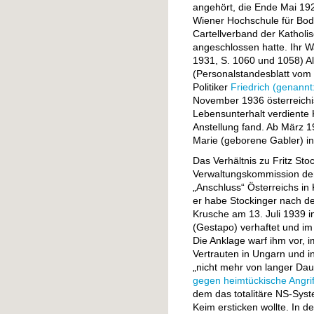
angehört, die Ende Mai 19
Wiener Hochschule für Bod
Cartellverband der Kathol
angeschlossen hatte. Ihr Wa
1931, S. 1060 und 1058) A
(Personalstandesblatt vom 
Politiker
Friedrich (genannt:
November 1936 österreichi
Lebensunterhalt verdiente 
Anstellung fand. Ab März 1
Marie (geborene Gabler) in
Das Verhältnis zu Fritz St
Verwaltungskommission de
„Anschluss“ Österreichs in 
er habe Stockinger nach d
Krusche am 13. Juli 1939 
(Gestapo) verhaftet und im
Die Anklage warf ihm vor, 
Vertrauten in Ungarn und 
„nicht mehr von langer Dau
gegen heimtückische Angrif
dem das totalitäre NS-Syst
Keim ersticken wollte. In 