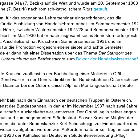
lergasse 34a (7. Bezirk) auf die Welt und wurde am 20. September 1903
che (7. Bezirk) nach römisch-katholischem Ritus
getauft
.
un. für das sogenannte Lehrerseminar eingeschrieben, das die
 für die Ausbildung von Handelslehrern anbot. Im Sommersemester 19
her Hörer, zwischen Wintersemester 1927/28 und Sommersemester 192
ribiert. Im Mai 1930 hat er nach insgesamt sechs Semestern erfolgreich
t. Anschließend hat Krusche im Sommersemester 1931 und im
ür die Promotion vorgeschriebene siebte und achte Semester
urde er dann mit einer Dissertation über das Thema
Der Standort des
 Untersuchung der Betriebsdichte
zum
Doktor der Handelswissenschaf
te Krusche zunächst in der Buchhaltung einer Molkerei in Gföhl
ießend war er in der Generaldirektion der Bundesbahnen Österreich so
 Beamter bei der Österreichisch-Alpinen Montangesellschaft (heute
sehr bald nach dem Einmarsch der deutschen Truppen in Österreich,
enst der Bundesbahnen, in den er im November 1937 nach zwei Jahre
ellschaft zurückgekehrt war, entlassen. Der Grund lag in seiner engen
mus und zum sogenannten Ständestaat. So war Krusche Mitglied der
sen, die unter Bundeskanzler Kurt Schuschnigg zur Einheitspartei des
swesens aufgebaut worden war. Außerdem hatte er seit Beginn seines
r 1923 der Katholischen Deutschen Studentenverbindung „Pflug“