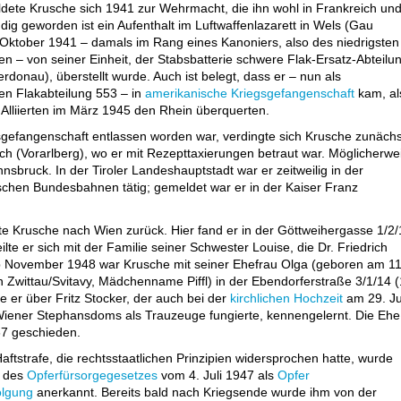
ete Krusche sich 1941 zur Wehrmacht, die ihn wohl in Frankreich un
dig geworden ist ein Aufenthalt im Luftwaffenlazarett in Wels (Gau
Oktober 1941 – damals im Rang eines Kanoniers, also des niedrigsten
ten – von seiner Einheit, der Stabsbatterie schwere Flak-Ersatz-Abteilu
erdonau), überstellt wurde. Auch ist belegt, dass er – nun als
en Flakabteilung 553 – in
amerikanische Kriegsgefangenschaft
kam, al
 Alliierten im März 1945 den Rhein überquerten.
gefangenschaft entlassen worden war, verdingte sich Krusche zunächs
rch (Vorarlberg), wo er mit Rezepttaxierungen betraut war. Möglicherwe
nnsbruck. In der Tiroler Landeshauptstadt war er zeitweilig in der
schen Bundesbahnen tätig; gemeldet war er in der Kaiser Franz
 Krusche nach Wien zurück. Hier fand er in der Göttweihergasse 1/2/
lte er sich mit der Familie seiner Schwester Louise, die Dr. Friedrich
Ab November 1948 war Krusche mit seiner Ehefrau Olga (geboren am 11
Zwittau/Svitavy, Mädchenname Piffl) in der Ebendorferstraße 3/1/14 (
e er über Fritz Stocker, der auch bei der
kirchlichen Hochzeit
am 29. Ju
Wiener Stephansdoms als Trauzeuge fungierte, kennengelernt. Die Ehe
7 geschieden.
tstrafe, die rechtsstaatlichen Prinzipien widersprochen hatte, wurde
e des
Opferfürsorgegesetzes
vom 4. Juli 1947 als
Opfer
olgung
anerkannt. Bereits bald nach Kriegsende wurde ihm von der