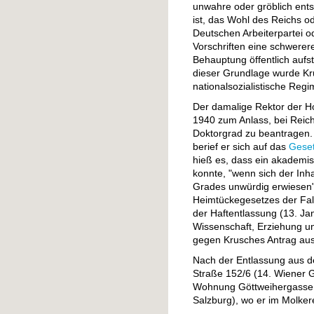
unwahre oder gröblich entste
ist, das Wohl des Reichs o
Deutschen Arbeiterpartei o
Vorschriften eine schwerere
Behauptung öffentlich aufste
dieser Grundlage wurde K
nationalsozialistische Regi
Der damalige Rektor der H
1940 zum Anlass, bei Reic
Doktorgrad zu beantragen. 
berief er sich auf das
Geset
hieß es, dass ein akademi
konnte, "wenn sich der Inh
Grades unwürdig erwiesen"
Heimtückegesetzes der Fal
der Haftentlassung (13. Ja
Wissenschaft, Erziehung un
gegen Krusches Antrag aus
Nach der Entlassung aus de
Straße 152/6 (14. Wiener 
Wohnung Göttweihergasse 1
Salzburg), wo er im Molkere