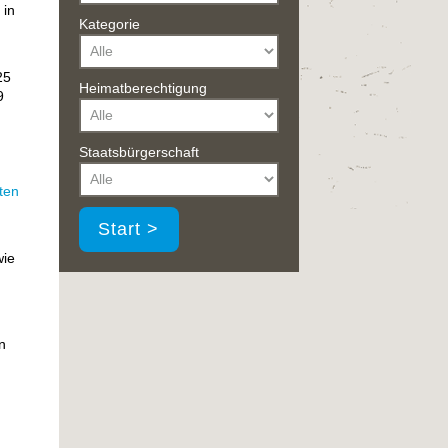
 in
Kategorie
25
Heimatberechtigung
9
Staatsbürgerschaft
ten
Start >
wie
n