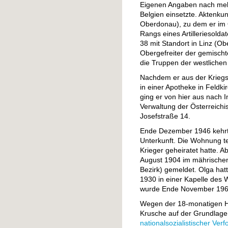
Eigenen Angaben nach meld
Belgien einsetzte. Aktenkun
Oberdonau), zu dem er im 
Rangs eines Artilleriesolda
38 mit Standort in Linz (Ob
Obergefreiter der gemischt
die Truppen der westlichen
Nachdem er aus der Kriegs
in einer Apotheke in Feldki
ging er von hier aus nach I
Verwaltung der Österreichi
Josefstraße 14.
Ende Dezember 1946 kehrte
Unterkunft. Die Wohnung tei
Krieger geheiratet hatte. 
August 1904 im mährischen 
Bezirk) gemeldet. Olga hatt
1930 in einer Kapelle des 
wurde Ende November 196
Wegen der 18-monatigen Haf
Krusche auf der Grundlag
nationalsozialistischer Verf