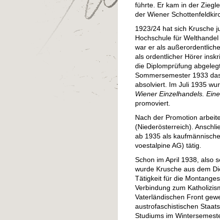
führte. Er kam in der Zieg
der Wiener Schottenfeldkir
1923/24 hat sich Krusche j
Hochschule für Welthandel
war er als außerordentlic
als ordentlicher Hörer insk
die Diplomprüfung abgeleg
Sommersemester 1933 das f
absolviert. Im Juli 1935 w
Wiener Einzelhandels. Eine
promoviert.
Nach der Promotion arbeite
(Niederösterreich). Anschl
ab 1935 als kaufmännischer
voestalpine AG) tätig.
Schon im April 1938, also 
wurde Krusche aus dem Di
Tätigkeit für die Montanges
Verbindung zum Katholizis
Vaterländischen Front gewe
austrofaschistischen Staat
Studiums im Wintersemeste