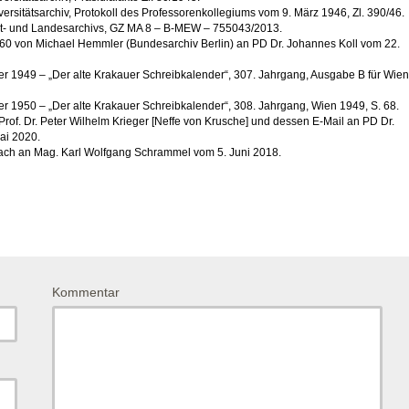
versitätsarchiv, Protokoll des Professorenkollegiums vom 9. März 1946, Zl. 390/46.
t- und Landesarchivs, GZ MA 8 – B-MEW – 755043/2013.
60 von Michael Hemmler (Bundesarchiv Berlin) an PD Dr. Johannes Koll vom 22.
er 1949 – „Der alte Krakauer Schreibkalender“, 307. Jahrgang, Ausgabe B für Wien
r 1950 – „Der alte Krakauer Schreibkalender“, 308. Jahrgang, Wien 1949, S. 68.
Prof. Dr. Peter Wilhelm Krieger [Neffe von Krusche] und dessen E-Mail an PD Dr.
ai 2020.
ach an Mag. Karl Wolfgang Schrammel vom 5. Juni 2018.
Kommentar