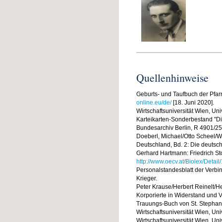
Quellenhinweise
Geburts- und Taufbuch der Pfarr
online.eu/de/
[18. Juni 2020].
Wirtschaftsuniversität Wien, Un
Karteikarten-Sonderbestand "Di
Bundesarchiv Berlin, R 4901/2
Doeberl, Michael/Otto Scheel/W
Deutschland, Bd. 2: Die deutsc
Gerhard Hartmann: Friedrich Sto
http://www.oecv.at/Biolex/Detai
Personalstandesblatt der Verbi
Krieger.
Peter Krause/Herbert Reinelt/H
Korporierte in Widerstand und Ver
Trauungs-Buch von St. Stephan 
Wirtschaftsuniversität Wien, Uni
Wirtschaftsuniversität Wien, Univ