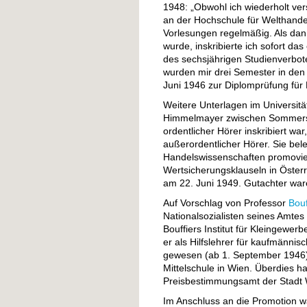
1948: „Obwohl ich wiederholt vers
an der Hochschule für Welthande
Vorlesungen regelmäßig. Als da
wurde, inskribierte ich sofort das
des sechsjährigen Studienverbot
wurden mir drei Semester in den
Juni 1946 zur Diplomprüfung für K
Weitere Unterlagen im Universität
Himmelmayer zwischen Sommerse
ordentlicher Hörer inskribiert 
außerordentlicher Hörer. Sie be
Handelswissenschaften promovier
Wertsicherungsklauseln in Öster
am 22. Juni 1949. Gutachter war
Auf Vorschlag von Professor
Bouf
Nationalsozialisten seines Amtes
Bouffiers Institut für Kleingewer
er als Hilfslehrer für kaufmänn
gewesen (ab 1. September 1946);
Mittelschule in Wien. Überdies ha
Preisbestimmungsamt der Stadt W
Im Anschluss an die Promotion wa