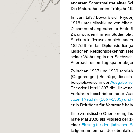
anderem Schatzmeister einer Schül
Die Matura hat er im Frühjahr 19
Im Juni 1937 bewarb sich Fryder
1918 unter Mitwirkung von Albert
Zusammenhang nahm er Ende Sep
Zwar wurden ihm ein Studienplatz
Studium in Jerusalem nicht ange
1937/38 für den Diplomstudienga
jüdischen Religionsbekenntnisse
seiner Wohnung in der Sechssch
Auerbach einen Tag später abgem
Zwischen 1937 und 1939 schrieb 
(Gegenangriff) Beiträge, die sich
beispielsweise in der
Ausgabe vo
Theodor Herzl 1897 die Hinwendung
Vorfahren beschrieben hatte. Au
Józef Piłsudski (1867-1935) und 
er in Beiträgen für
Kontratak
beha
Eine zionistische Orientierung l
Mitte Mai 1938 als Mitglied der
einer
Ehrung für den jüdischen 
teilgenommen hat, der ebenfall