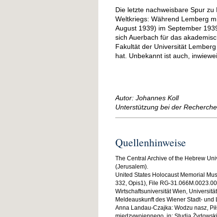
Die letzte nachweisbare Spur z
Weltkriegs: Während Lemberg mit 
August 1939) im September 1939 i
sich Auerbach für das akademisc
Fakultät der Universität Lemberg
hat. Unbekannt ist auch, inwiewei
Autor: Johannes Koll
Unterstützung bei der Recherche
Quellenhinweise
The Central Archive of the Hebrew Uni
(Jerusalem).
United States Holocaust Memorial Mus
332, Opis1), File RG-31.066M.0023.0
Wirtschaftsuniversität Wien, Universitä
Meldeauskunft des Wiener Stadt- und
Anna Landau-Czajka: Wodzu nasz, Piłs
międzywojennego, in: Studia Żydowski