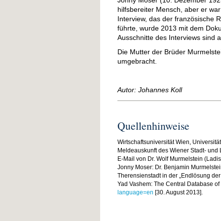
Jonny Moser (10. Dezember 1925 b
hilfsbereiter Mensch, aber er wa
Interview, das der französische
führte, wurde 2013 mit dem Dok
Ausschnitte des Interviews sind
Die Mutter der Brüder Murmelste
umgebracht.
Autor: Johannes Koll
Quellenhinweise
Wirtschaftsuniversität Wien, Universität
Meldeauskunft des Wiener Stadt- und
E-Mail von Dr. Wolf Murmelstein (Ladisp
Jonny Moser: Dr. Benjamin Murmelstein,
Therensienstadt in der „Endlösung der
Yad Vashem: The Central Database of
language=en
[30. August 2013].