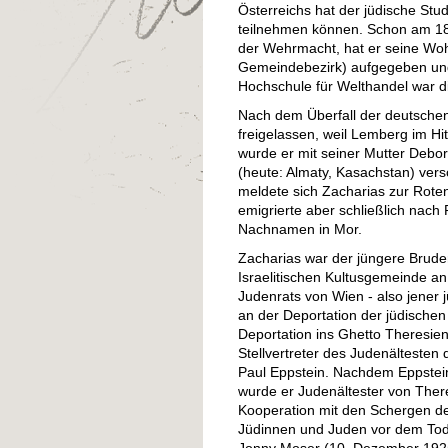
Österreichs hat der jüdische Stu
teilnehmen können. Schon am 18
der Wehrmacht, hat er seine Woh
Gemeindebezirk) aufgegeben und 
Hochschule für Welthandel war di
Nach dem Überfall der deutschen
freigelassen, weil Lemberg im Hi
wurde er mit seiner Mutter Debo
(heute: Almaty, Kasachstan) vers
meldete sich Zacharias zur Rote
emigrierte aber schließlich nach P
Nachnamen in Mor.
Zacharias war der jüngere Brude
Israelitischen Kultusgemeinde an
Judenrats von Wien - also jener j
an der Deportation der jüdische
Deportation ins Ghetto Theresien
Stellvertreter des Judenälteste
Paul Eppstein. Nachdem Eppste
wurde er Judenältester von There
Kooperation mit den Schergen de
Jüdinnen und Juden vor dem Tod