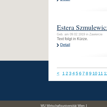
Estera Szmulewic
Geb. am 09.02.1919 in Zawiercie
Text folgt in Kürze.
Detail
<
1
2
3
4
5
6
7
8
9
10
11
1
WU Wirtschaftsuniversität Wien