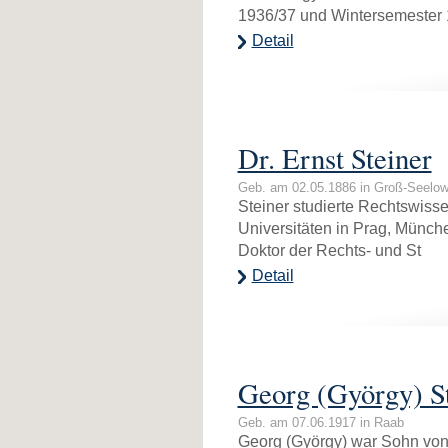
1936/37 und Wintersemester
Detail
Dr. Ernst Steiner
Geb. am 02.05.1886 in Groß-Seelow
Steiner studierte Rechtswiss
Universitäten in Prag, Münch
Doktor der Rechts- und St
Detail
Georg (György) S
Geb. am 07.06.1917 in Raab
Georg (György) war Sohn von 