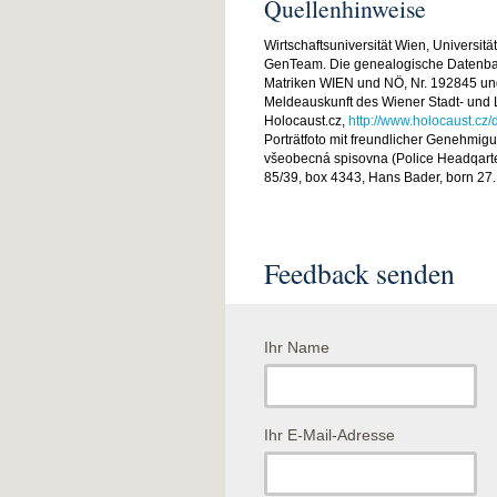
Quellenhinweise
Wirtschaftsuniversität Wien, Universitä
GenTeam. Die genealogische Datenb
Matriken WIEN und NÖ, Nr. 192845 un
Meldeauskunft des Wiener Stadt- und
Holocaust.cz,
http://www.holocaust.cz
Porträtfoto mit freundlicher Genehmigun
všeobecná spisovna (Police Headqarter
85/39, box 4343, Hans Bader, born 27.
Feedback senden
Ihr Name
Ihr E-Mail-Adresse