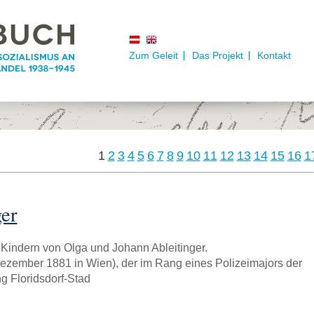
Zum Geleit
Das Projekt
Kontakt
1
2
3
4
5
6
7
8
9
10
11
12
13
14
15
16
1
ger
 Kindern von Olga und Johann Ableitinger.
Dezember 1881 in Wien), der im Rang eines Polizeimajors der
g Floridsdorf-Stad