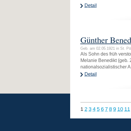
Detail
Günther Bened
Geb. am 02.05.1921 in St. Pö
Als Sohn des früh verst
Melanie Benedikt (geb. 
nationalsozialistischer 
Detail
1
2
3
4
5
6
7
8
9
10
11