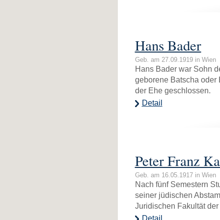
Hans Bader
Geb. am 27.09.1919 in Wien
Hans Bader war Sohn des
geborene Batscha oder 
der Ehe geschlossen.
Detail
Peter Franz Ka
Geb. am 16.05.1917 in Wien
Nach fünf Semestern St
seiner jüdischen Absta
Juridischen Fakultät der
Detail