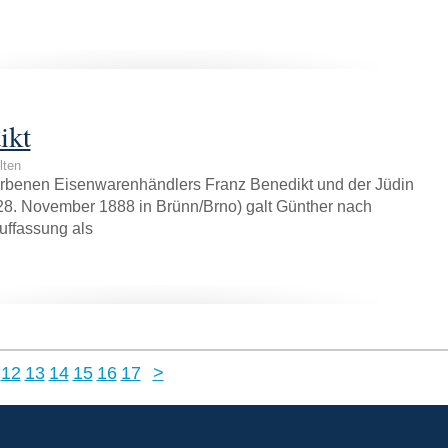
ikt
lten
orbenen Eisenwarenhändlers Franz Benedikt und der Jüdin
28. November 1888 in Brünn/Brno) galt Günther nach
Auffassung als
12
13
14
15
16
17
>