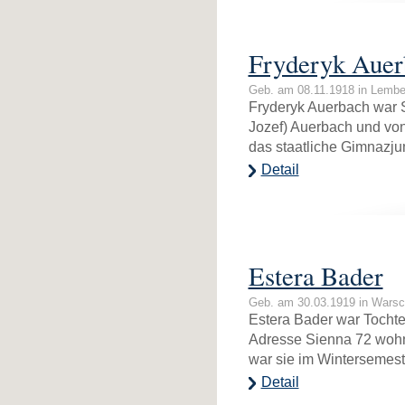
Fryderyk Auer
Geb. am 08.11.1918 in Lembe
Fryderyk Auerbach war 
Jozef) Auerbach und von
das staatliche Gimnazj
Detail
Estera Bader
Geb. am 30.03.1919 in Wars
Estera Bader war Tochte
Adresse Sienna 72 woh
war sie im Wintersemest
Detail