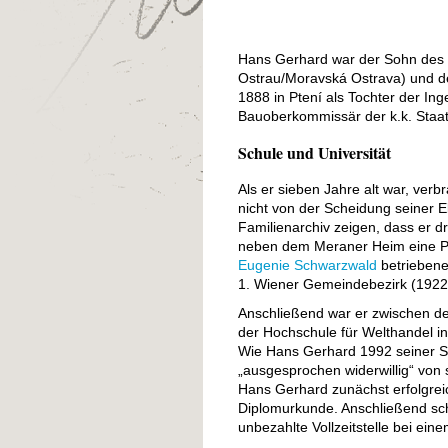
Hans Gerhard war der Sohn des G
Ostrau/Moravská Ostrava) und d
1888 in Ptení als Tochter der In
Bauoberkommissär der k.k. Sta
Schule und Universität
Als er sieben Jahre alt war, ver
nicht von der Scheidung seiner 
Familienarchiv zeigen, dass er d
neben dem Meraner Heim eine Pri
Eugenie Schwarzwald
betriebene
1. Wiener Gemeindebezirk (1922
Anschließend war er zwischen 
der Hochschule für Welthandel ins
Wie Hans Gerhard 1992 seiner Sc
„ausgesprochen widerwillig“ von s
Hans Gerhard zunächst erfolgreich
Diplomurkunde. Anschließend schri
unbezahlte Vollzeitstelle bei ein