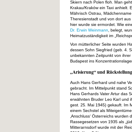
Skiern nach Polen floh. Man geht
Krakau/Kraków ein Taxi anhielt. 
Mährisch Ostrau, Mädchenname 
Theresienstadt und von dort aus 
hier wurde sie ermordet. Wie ei
Dr. Erwin Weinmann
, belegt, wu
Heimatzuständigkeit im „Reichsp
Von mütterlicher Seite wurden Ha
dessen Sohn Siegfried (geb. 4. 
unbekannten Zeitpunkt von ihrer
Budapest ins Konzentrationslager
„Arisierung“ und Rückstellung
Auch Hans Gerhard und nahe Ver
gebracht. Im Mittelpunkt stand S
Hans Gerhards Vater Artur das 
erwähnten Bruder Leo Karl und 
gest. 25. Mai 1945) gekauft. Im
einem Sechstel als Miteigentümer
‚Anschluss‘ Österreichs wurden 
Rassegesetzen von 1935 als „jüdi
Mitterarnsdorf wurde mit der Re