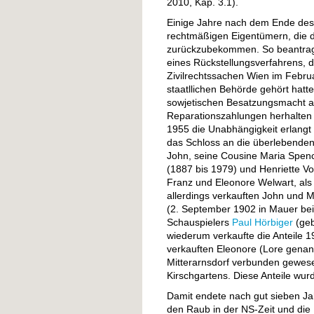
2010, Kap. 3.1).
Einige Jahre nach dem Ende des
rechtmäßigen Eigentümern, die d
zurückzubekommen. So beantragt
eines Rückstellungsverfahrens, 
Zivilrechtssachen Wien im Februa
staatllichen Behörde gehört hatte
sowjetischen Besatzungsmacht al
Reparationszahlungen herhalten 
1955 die Unabhängigkeit erlangt
das Schloss an die überlebenden
John, seine Cousine Maria Spen
(1887 bis 1979) und Henriette V
Franz und Eleonore Welwart, als
allerdings verkauften John und M
(2. September 1902 in Mauer bei
Schauspielers
Paul Hörbiger
(geb
wiederum verkaufte die Anteile 1
verkauften Eleonore (Lore genann
Mitterarnsdorf verbunden gewese
Kirschgartens. Diese Anteile wur
Damit endete nach gut sieben Jahr
den Raub in der NS-Zeit und die 