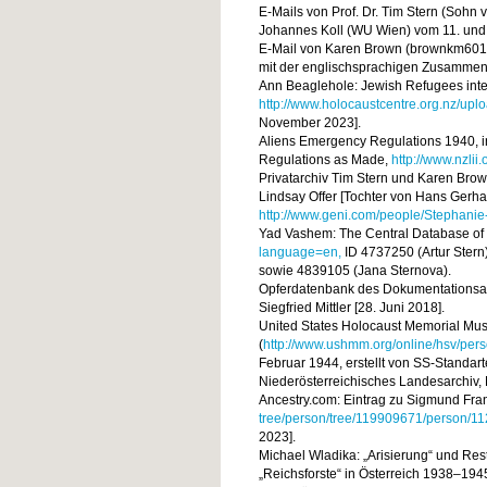
E-Mails von Prof. Dr. Tim Stern (Sohn
Johannes Koll (WU Wien) vom 11. und 
E-Mail von Karen Brown (brownkm601
mit der englischsprachigen Zusammen
Ann Beaglehole: Jewish Refugees inte
http://www.holocaustcentre.org.nz/up
November 2023].
Aliens Emergency Regulations 1940, i
Regulations as Made,
http://www.nzlii
Privatarchiv Tim Stern und Karen Bro
Lindsay Offer [Tochter von Hans Gerhard
http://www.geni.com/people/Stephan
Yad Vashem: The Central Database of
language=en,
ID 4737250 (Artur Stern
sowie 4839105 (Jana Sternova).
Opferdatenbank des Dokumentationsarc
Siegfried Mittler [28. Juni 2018].
United States Holocaust Memorial Mus
(
http://www.ushmm.org/online/hsv/pe
Februar 1944, erstellt von SS-Standar
Niederösterreichisches Landesarchiv, 
Ancestry.com: Eintrag zu Sigmund Fra
tree/person/tree/119909671/person/
2023].
Michael Wladika: „Arisierung“ und Rest
„Reichsforste“ in Österreich 1938–1945