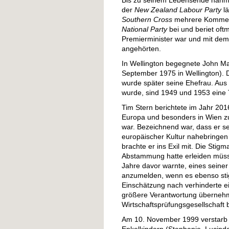
Bis zu seinem Lebensende nahm J
der
New Zealand Labour Party
lä
Southern Cross
mehrere Kommenta
National Party
bei und beriet oft
Premierminister war und mit dem 
angehörten.
In Wellington begegnete John Ma
September 1975 in Wellington). D
wurde später seine Ehefrau. Aus
wurde, sind 1949 und 1953 eine 
Tim Stern berichtete im Jahr 201
Europa und besonders in Wien z
war. Bezeichnend war, dass er s
europäischer Kultur nahebringen 
brachte er ins Exil mit. Die Stig
Abstammung hatte erleiden müsse
Jahre davor warnte, eines seiner
anzumelden, wenn es ebenso stigm
Einschätzung nach verhinderte e
größere Verantwortung übernehme
Wirtschaftsprüfungsgesellschaft b
Am 10. November 1999 verstarb H