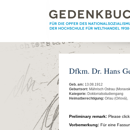
Dfkm. Dr. Hans Ge
Geb. am:
13.08.1912
Geburtsort:
Mährisch Ostrau (Moravsk
Kategorie:
Doktorratsstudiengang
Heimatberechtigung:
Orlau (Orlová),
Preliminary remark:
Please clic
Vorbemerkung:
Für eine Fassung